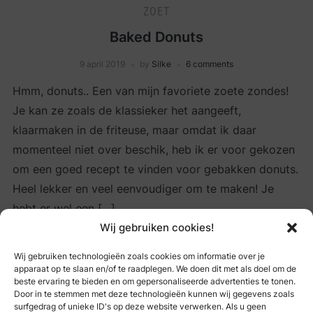
ZOET
Baked Donuts
9 april 2019
by
Silke
6 comments
Hmm, donuts.. Een van mijn favoriete zoete zondes!
Je kan ze zoals de klassieker het aangeeft,
klaarmaken in de friteuse, maar omdat ik daar
momenteel niet over beschik, heb ik er voor gekozen
om een goed recept te vinden voor gebakken donuts.
Heel lekker en veel eenvoudiger om te maken! Je
hebt er wel een […]
Wij gebruiken cookies!
Wij gebruiken technologieën zoals cookies om informatie over je
READ MORE
apparaat op te slaan en/of te raadplegen. We doen dit met als doel om de
beste ervaring te bieden en om gepersonaliseerde advertenties te tonen.
Door in te stemmen met deze technologieën kunnen wij gegevens zoals
surfgedrag of unieke ID's op deze website verwerken. Als u geen