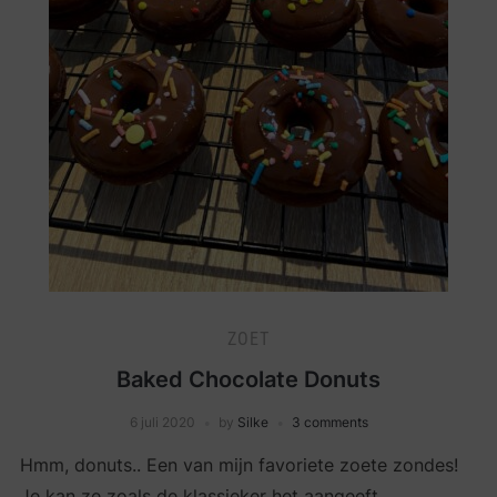
ZOET
Baked Chocolate Donuts
6 juli 2020
by
Silke
3 comments
Hmm, donuts.. Een van mijn favoriete zoete zondes!
Je kan ze zoals de klassieker het aangeeft,