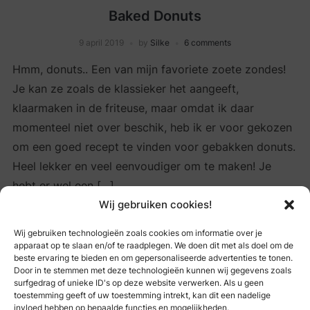
Baked Donuts
9 april 2019
by
Silke
6 comments
Hmm, donuts.. Een van mijn favoriete zoete zondes!
Je kan ze zoals de klassieker het aangeeft,
klaarmaken in de friteuse, maar omdat ik daar
momenteel niet over beschik, heb ik er voor gekozen
om een goed recept te vinden voor gebakken donuts.
Heel lekker en veel eenvoudiger om te maken! Je
hebt er wel een […]
Wij gebruiken cookies!
Wij gebruiken technologieën zoals cookies om informatie over je
READ MORE
apparaat op te slaan en/of te raadplegen. We doen dit met als doel om de
beste ervaring te bieden en om gepersonaliseerde advertenties te tonen.
Door in te stemmen met deze technologieën kunnen wij gegevens zoals
surfgedrag of unieke ID's op deze website verwerken. Als u geen
toestemming geeft of uw toestemming intrekt, kan dit een nadelige
invloed hebben op bepaalde functies en mogelijkheden.