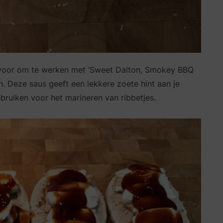
rvoor om te werken met ‘Sweet Dalton, Smokey BBQ
ijn. Deze saus geeft een lekkere zoete hint aan je
bruiken voor het marineren van ribbetjes.