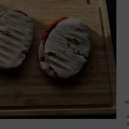
Wi
a
a