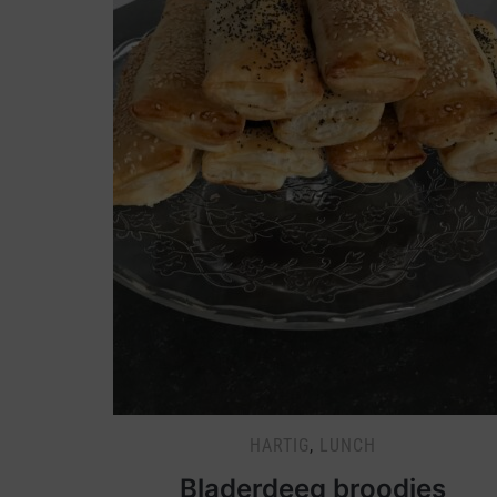
HARTIG
,
LUNCH
Bladerdeeg broodjes