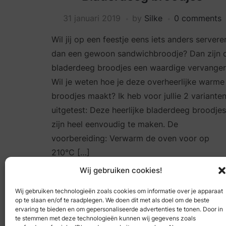
31 januari 2019
by
Silke
0 comments
Wil jij op een feestje eens iets anders servere
dan een gewoon sandwichbroodje? Dan zijn 
bladerdeeg broodjes een waardige vervanger
Wil je weten hoe je deze overheerlijke warme
broodjes maakt? Ik heb voor jullie 2 variante
uitgetest: Deze heerlijke bladerdeeg broodjes
zijn heel eenvoudig te maken. De
voorbereiding: Verwarm de oven voor op
210°C […]
Wij gebruiken cookies!
Wij gebruiken technologieën zoals cookies om informatie over je apparaat
READ MORE
op te slaan en/of te raadplegen. We doen dit met als doel om de beste
ervaring te bieden en om gepersonaliseerde advertenties te tonen. Door in
te stemmen met deze technologieën kunnen wij gegevens zoals