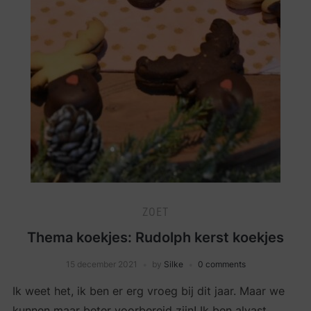
ZOET
Thema koekjes: Rudolph kerst koekjes
15 december 2021
by
Silke
0 comments
Ik weet het, ik ben er erg vroeg bij dit jaar. Maar we
kunnen maar beter voorbereid zijn! Ik ben alvast