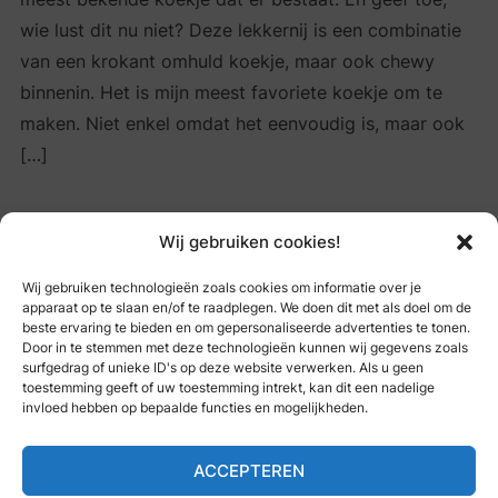
wie lust dit nu niet? Deze lekkernij is een combinatie
van een krokant omhuld koekje, maar ook chewy
binnenin. Het is mijn meest favoriete koekje om te
maken. Niet enkel omdat het eenvoudig is, maar ook
[…]
Wij gebruiken cookies!
READ MORE
Wij gebruiken technologieën zoals cookies om informatie over je
apparaat op te slaan en/of te raadplegen. We doen dit met als doel om de
beste ervaring te bieden en om gepersonaliseerde advertenties te tonen.
Door in te stemmen met deze technologieën kunnen wij gegevens zoals
BERICHTEN
surfgedrag of unieke ID's op deze website verwerken. Als u geen
1
…
6
7
← PREVIOUS
PAGINERING
toestemming geeft of uw toestemming intrekt, kan dit een nadelige
invloed hebben op bepaalde functies en mogelijkheden.
ACCEPTEREN
POWERED BY
BLDW