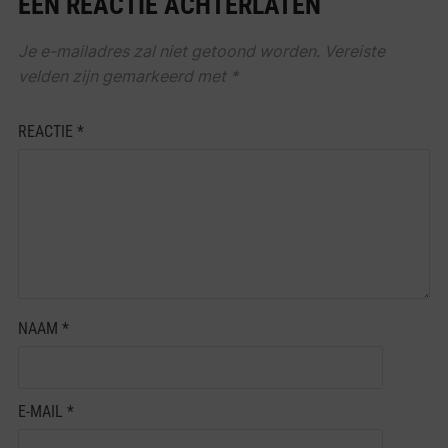
EEN REACTIE ACHTERLATEN
Je e-mailadres zal niet getoond worden.
Vereiste
velden zijn gemarkeerd met
*
REACTIE
*
NAAM
*
E-MAIL
*