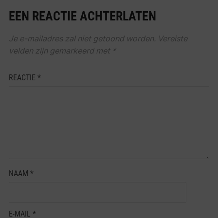
EEN REACTIE ACHTERLATEN
Je e-mailadres zal niet getoond worden.
Vereiste
velden zijn gemarkeerd met
*
REACTIE
*
NAAM
*
E-MAIL
*