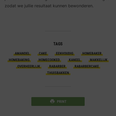
zodat we jullie resultaat kunnen bewonderen.
TAGS
AMANDEL
CAKE
EENVOUDIG
HOMEBAKER
HOMEBAKING
HOMECOOKED
KANEEL
MAKKELIJK
OVERHEERLIJK
RABARBER
RABARBERCAKE
THUISBAKKEN
PRINT